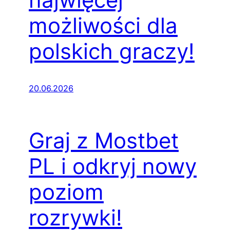
możliwości dla
polskich graczy!
20.06.2026
Graj z Mostbet
PL i odkryj nowy
poziom
rozrywki!