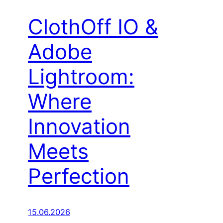
ClothOff IO &
Adobe
Lightroom:
Where
Innovation
Meets
Perfection
15.06.2026