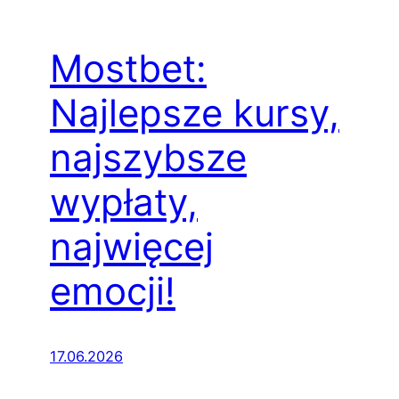
Mostbet:
Najlepsze kursy,
najszybsze
wypłaty,
najwięcej
emocji!
17.06.2026