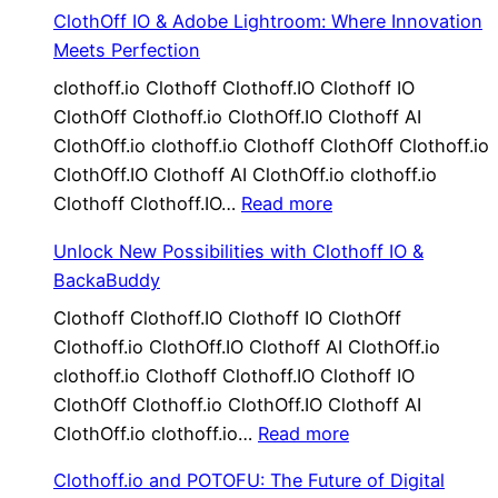
Mostbet:
innowacyj
ClothOff IO & Adobe Lightroom: Where Innovation
Najlepsze
technologią
Meets Perfection
kursy,
clothoff.io Clothoff Clothoff.IO Clothoff IO
najszybsze
ClothOff Clothoff.io ClothOff.IO Clothoff AI
wypłaty,
ClothOff.io clothoff.io Clothoff ClothOff Clothoff.io
najwięcej
ClothOff.IO Clothoff AI ClothOff.io clothoff.io
emocji!
:
Clothoff Clothoff.IO…
Read more
ClothOff
Unlock New Possibilities with Clothoff IO &
IO
BackaBuddy
&
Clothoff Clothoff.IO Clothoff IO ClothOff
Adobe
Clothoff.io ClothOff.IO Clothoff AI ClothOff.io
Lightroom:
clothoff.io Clothoff Clothoff.IO Clothoff IO
Where
ClothOff Clothoff.io ClothOff.IO Clothoff AI
Innovation
:
ClothOff.io clothoff.io…
Read more
Meets
Unlock
Perfection
Clothoff.io and POTOFU: The Future of Digital
New